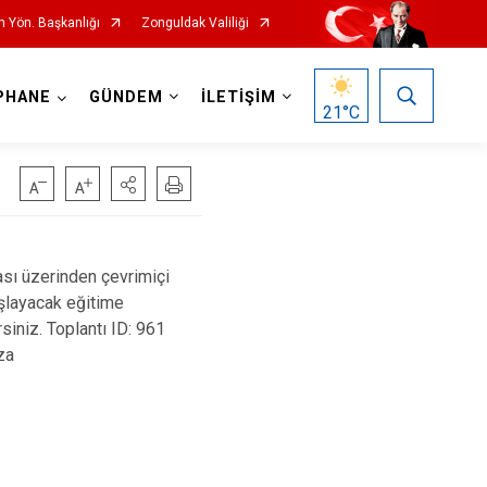
m Yön. Başkanlığı
Zonguldak Valiliği
PHANE
GÜNDEM
İLETİŞİM
21
°C
ı üzerinden çevrimiçi
şlayacak eğitime
rsiniz. Toplantı ID: 961
za