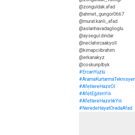
@zonguldak.afad
@ahmet_gungor0667
@murat.kanli_afad
@aslanhavadaglioglu
@aysegul.dindar
@neclahircaakyoll
@kirnapciibrahim
@erkanakyz
@coskunplbyk
#ErcanYüzlü
#AramaKurtarmaTeknisyen
#AfetlereHazırOl
#AfetEğitimYılı
#AfetlereHazırlıkYılı
#NeredeHayatOradaAfad